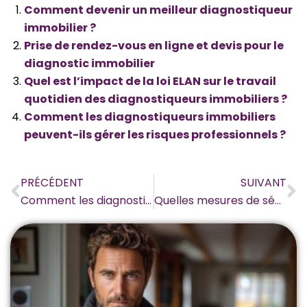
Comment devenir un meilleur diagnostiqueur
immobilier ?
Prise de rendez-vous en ligne et devis pour le
diagnostic immobilier
Quel est l’impact de la loi ELAN sur le travail
quotidien des diagnostiqueurs immobiliers ?
Comment les diagnostiqueurs immobiliers
peuvent-ils gérer les risques professionnels ?
Précédent
S
PRÉCÉDENT
SUIVANT
Comment les diagnostiqueurs immobiliers peuvent-ils résoudre des cas complexes ?
Quelles mesures de sécurité les diagnostiqueurs immobiliers doivent-ils prendre sur le terrain ?