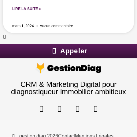
LIRE LA SUITE »
mars 1, 2024
Aucun commentaire
Appeler
CRM & Marketing Digital pour
diagnostiqueur immobilier ambitieux
Y
T
I
L
o
i
n
i
u
k
s
n
t
t
t
k
u
o
a
e
gestion diag 2026
Contact
Mentions Légales