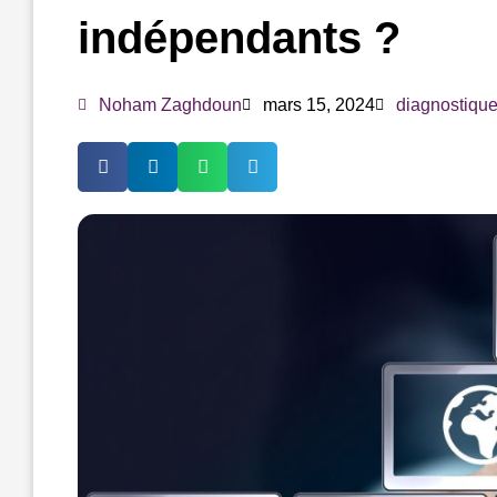
indépendants ?
Noham Zaghdoun
mars 15, 2024
diagnostique