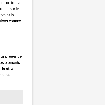
-ci, on trouve
arquer sur le
ive et la
lutions comme
leur présence
 les éléments
arté et la
mme les