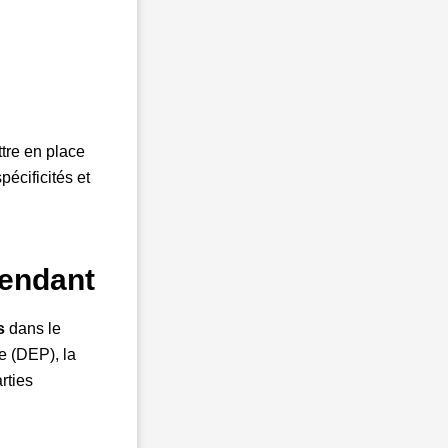
ttre en place
pécificités et
pendant
es
dans le
e (DEP), la
rties