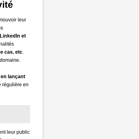
ité
mouvoir leur
us
LinkedIn et
nalités
e cas, etc
.
e domaine.
 en lançant
e régulière en
ent leur public